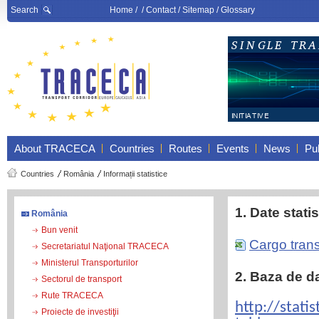
Search
Home
/ /
Contact
/
Sitemap
/
Glossary
About TRACECA
Countries
Routes
Events
News
Pub
Countries
România
Informații statistice
1. Date stati
România
Bun venit
Cargo tran
Secretariatul Naţional TRACECA
Ministerul Transporturilor
2. Baza de d
Sectorul de transport
Rute TRACECA
http://stati
Proiecte de investiţii