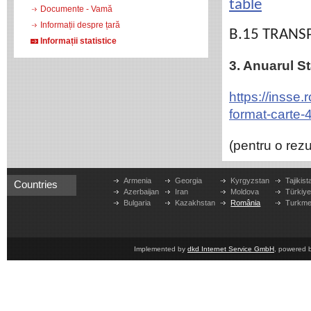
table
Documente - Vamă
Informații despre țară
B.15 TR
ANS
Informații statistice
3. Anuarul St
https://insse
format-carte-
(pentru o rez
Armenia
Georgia
Kyrgyzstan
Tajikist
Countries
Azerbaijan
Iran
Moldova
Türkiy
Bulgaria
Kazakhstan
România
Turkme
Implemented by
dkd Internet Service GmbH
, powered 