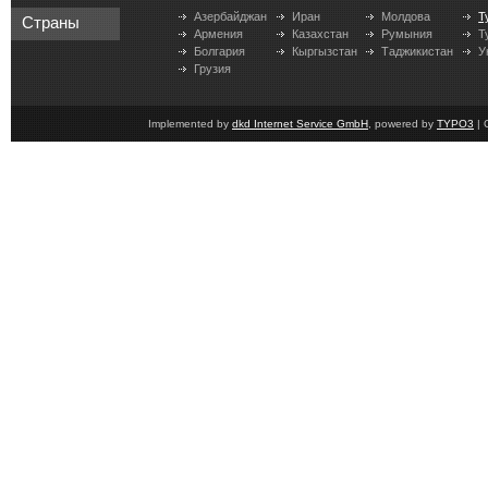
Азербайджан
Иран
Молдова
Т
Страны
Армения
Казахстан
Румыния
Т
Болгария
Кыргызстан
Таджикистан
У
Грузия
Implemented by
dkd Internet Service GmbH
, powered by
TYPO3
| 