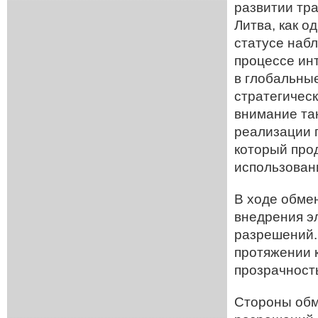
развитии тра
Литва, как о
статусе наб
процессе ин
в глобальные
стратегичес
внимание та
реализации п
который про
использован
В ходе обме
внедрения э
разрешений.
протяжении 
прозрачност
Стороны обм