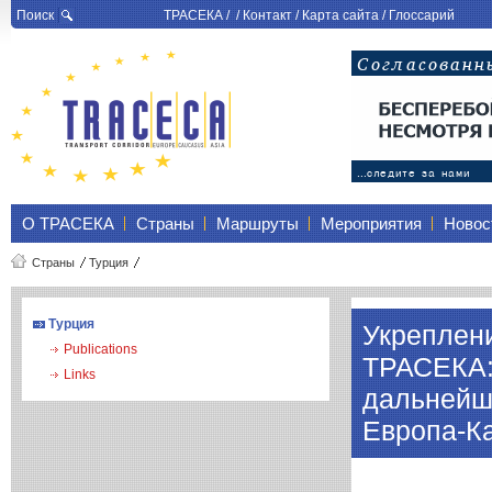
Поиск
ТРАСЕКА
/ /
Контакт
/
Карта сайта
/
Глоссарий
О ТРАСЕКА
Страны
Маршруты
Мероприятия
Новос
Страны
Турция
Турция
Укреплени
Publications
ТРАСЕКА: 
Links
дальнейш
Европа-К