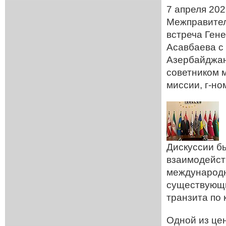
7 апреля 202
Межправител
встреча Ген
Асавбаева с
Азербайджан
советником 
миссии, г-н
Дискуссии б
взаимодейст
международн
существующи
транзита по 
Одной из це