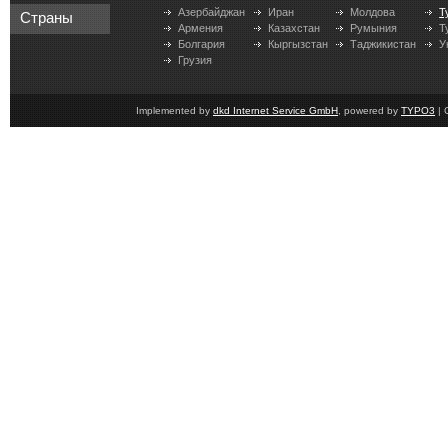
Азербайджан
Иран
Молдова
Т
Страны
Армения
Казахстан
Румыния
Т
Болгария
Кыргызстан
Таджикистан
У
Грузия
Implemented by
dkd Internet Service GmbH
, powered by
TYPO3
| 