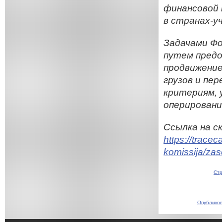
финансовой
в странах-у
Задачами Ф
путем предо
продвижение
грузов и пе
критериям,
оперировани
Ссылка на с
https://trace
komissija/za
Стр
Опубликов