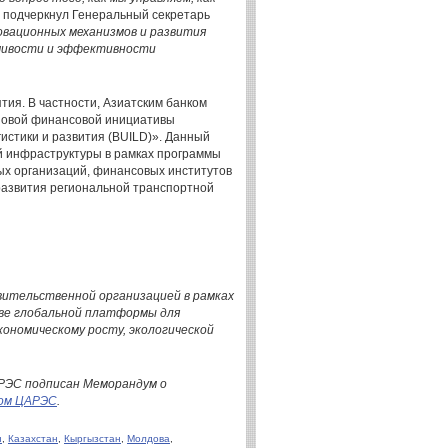
— подчеркнул Генеральный секретарь
овационных механизмов и развития
чивости и эффективности
ия. В частности, Азиатским банком
 новой финансовой инициативы
истики и развития (BUILD)». Данный
й инфраструктуры в рамках программы
х организаций, финансовых институтов
развития региональной транспортной
ительственной организацией в рамках
тве глобальной платформы для
ономическому росту, экологической
АРЭС подписан Меморандум о
ом ЦАРЭС
.
н
,
Казахстан
,
Кыргызстан
,
Молдова
,