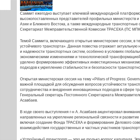
Саммит ежегодно выступает ключевой международной платформо
высокопоставленных представителей профильных министерств и 
Азии и Ближнего Востока, а также международные транспортные 
Секретариат Межправительственной Комиссии ТРАСЕКА (ПС МПК
Темой Саммита, включающего открытые министерские сессии, в т
устойчивого транспорта». Данная повестка отражает актуальную
и надежности транспортных систем, особенно в условиях глобаль
экономическими изменениями и технологической трансформацией.
уделено формированию эффективных инвестиционных механизмо
подходов к укреплению стабильности и безопасности транспортно
Открытая министерская сессия на тему «Pillars of Progress: Govern
важной площадкой для обсуждения вопросов устойчивости транс
сотрудничества и внедрения инновационных подходов в сфере тра
Генеральный секретарь Постоянного Секретариата Межправитель
Асавбаев.
В ходе своего выступления г-н А. Асавбаев акцентировал вниман
направленных на укрепление региональной связности и развитие
включая создание Фонда ТРАСЕКА и формирование Делового сов
взаимодействия государственных и частных участников транспорт
«Устойчивый транспорт — это не только вопрос капитала. Это 