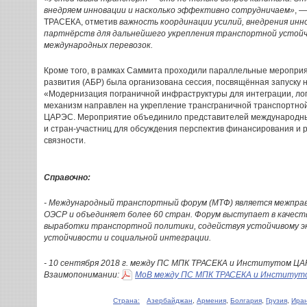
внедряем инновации и насколько эффективно сотрудничаем»
, 
ТРАСЕКА, отметив
важность координации усилий, внедрения инн
партнёрств для дальнейшего укрепления транспортной устой
международных перевозок.
Кроме того, в рамках Саммита проходили параллельные мероприят
развития (АБР) была организована сессия, посвящённая запуску
«Модернизация пограничной инфраструктуры для интеграции, лог
механизм направлен на укрепление трансграничной транспортно
ЦАРЭС. Мероприятие объединило представителей международны
и стран-участниц для обсуждения перспектив финансирования и 
связности.
Справочно:
- Международный транспортный форум (МТФ) является межправ
ОЭСР и объединяет более 60 стран. Форум выступает в качес
выработки транспортной политики, содействуя устойчивому эк
устойчивости и социальной интеграции.
- 10 сентября 2018 г. между ПС МПК ТРАСЕКА и Институтом Ц
Взаимопонимании:
МоВ между ПС МПК ТРАСЕКА и Институт
Страна:
Азербайджан
,
Армения
,
Болгария
,
Грузия
,
Ира