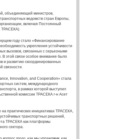
й, объединяющей министров,
транспортных ведомств стран Европы,
организации, включая Постоянный
 ТРАСЕКА).
екущем году стало «Финансирование
 необходимость укрепления устойчивости
ных вызовов, связанных с серьезными
 В этой связи особое внимание было
в и развитию скоординированных
й связности.
ance, Innovation, and Cooperation» стала
портных систем, международного
нспорта, в рамках которой выступил
ственной комиссии ТРАСЕКА г-н Асет
ие на практических инициативах ТРАСЕКА,
 устойчивых транспортных решений,
ета ТРАСЕКА как платформы
ного сектора.
вопрос того, как мы управляем, как