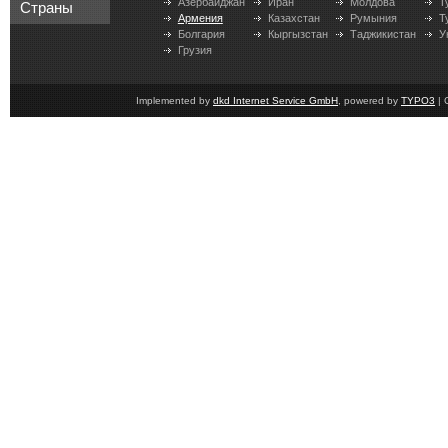
Азербайджан
Иран
Молдова
Т
Страны
Армения
Казахстан
Румыния
Т
Болгария
Кыргызстан
Таджикистан
У
Грузия
Implemented by
dkd Internet Service GmbH
, powered by
TYPO3
| 