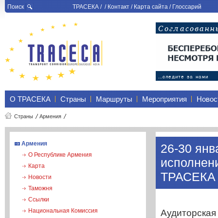
Поиск
ТРАСЕКА
/ /
Контакт
/
Карта сайта
/
Глоссарий
О ТРАСЕКА
Страны
Маршруты
Мероприятия
Новос
Страны
Армения
Армения
26-30 янв
О Республике Армения
исполнен
Карта
ТРАСЕКА 
Новости
Таможня
Ссылки
Национальная Комиссия
Аудиторская