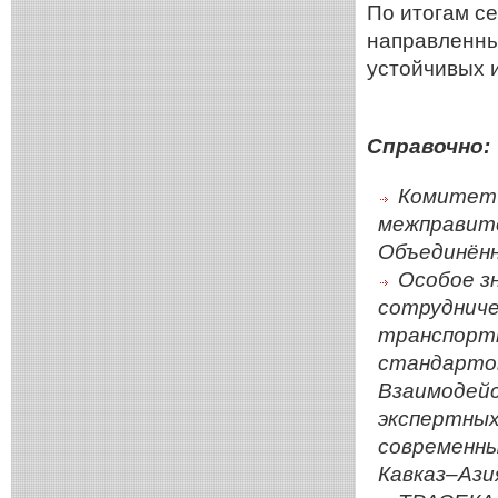
По итогам с
направленны
устойчивых 
Справочно:
Комитет 
межправит
Объединённ
Особое з
сотрудниче
транспортн
стандартов
Взаимодейс
экспертных
современны
Кавказ–Ази