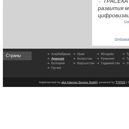
ТРАСЕКА 
развития м
цифровизац
Стр
Опубликов
Азербайджан
Иран
Молдова
Т
Страны
Армения
Казахстан
Румыния
Т
Болгария
Кыргызстан
Таджикистан
У
Грузия
Implemented by
dkd Internet Service GmbH
, powered by
TYPO3
| 