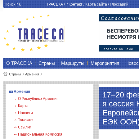
Поиск
ТРАСЕКА
/ /
Контакт
/
Карта сайта
/
Глоссарий
О ТРАСЕКА
Страны
Маршруты
Мероприятия
Новос
Страны
Армения
Армения
17–20 фев
О Республике Армения
я сессия 
Карта
Европейс
Новости
ЕЭК ООН
Таможня
Ссылки
Национальная Комиссия