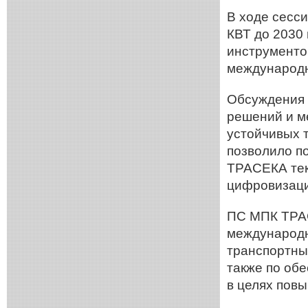
В ходе сесс
КВТ до 2030
инструменто
международн
Обсуждения 
решений и м
устойчивых т
позволило п
ТРАСЕКА тек
цифровизаци
ПС МПК ТРАС
международн
транспортны
также по об
в целях пов