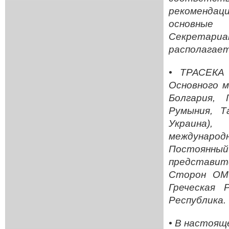
рекоменда
основные
Секретари
располагаетс
• ТРАСЕКА
Основного м
Болгария, 
Румыния, Т
Украина)
международ
Постоянны
представит
Сторон ОМ
Греческая 
Республика.
• В настоя