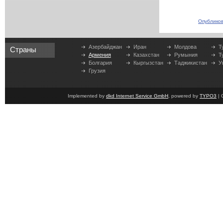
Опубликов
Азербайджан
Иран
Молдова
Т
Страны
Армения
Казахстан
Румыния
Т
Болгария
Кыргызстан
Таджикистан
У
Грузия
Implemented by
dkd Internet Service GmbH
, powered by
TYPO3
| 