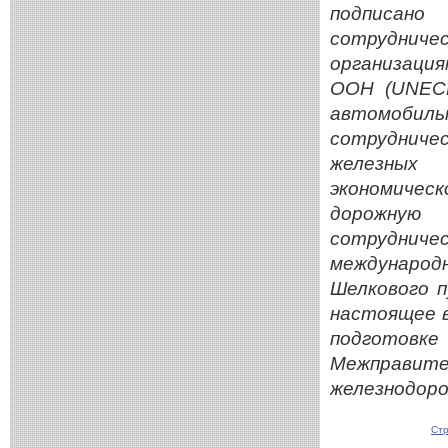
подписан
сотрудни
организация
ООН (
UNEC
автомоби
сотрудниче
железных
экономичес
дорожную 
сотруднич
междунаро
Шелкового п
настоящее 
подготовке
Межправит
железнодоро
Стр