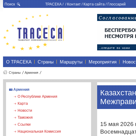
Поиск
ТРАСЕКА
/ /
Контакт
/
Карта сайта
/
Глоссарий
О ТРАСЕКА
Страны
Маршруты
Мероприятия
Новос
Страны
Армения
Армения
Казахста
О Республике Армения
Межправи
Карта
Новости
Таможня
15 мая 2026 
Ссылки
Восемнадцат
Национальная Комиссия