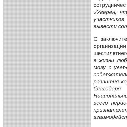
сотрудничес
«Уверен, ч
участников
вывести со
С
заключит
организаци
шестилетнег
в
жизни люб
могу с
увер
содержател
развития к
благодаря
Национальн
всего перио
признате
взаимодейс