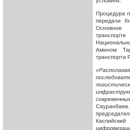
условиях.
Процедура п
передачи К
Основное 
транспорте
Национальн
Амином Та
транспорта 
«Располага
последоват
логистичес
инфраструкт
современн
Сауранба
председате
Каспийски
цифровизац