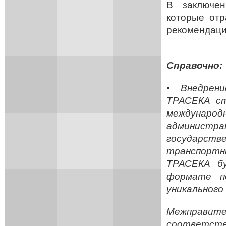
В заключен
которые отр
рекомендаци
Справочно:
•
Внедрен
ТРАСЕКА ст
междунаро
администр
государс
транспорт
ТРАСЕКА бу
формате по
уникального
Межправит
соответств