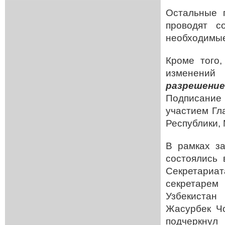
Остальные 
проводят с
необходимые
Кроме того
изменени
разрешен
Подписание 
участием Гл
Республики,
В
рамках з
состоялись 
Секретариа
секретарем 
Узбекистан
Жасурбек Чо
подчеркн