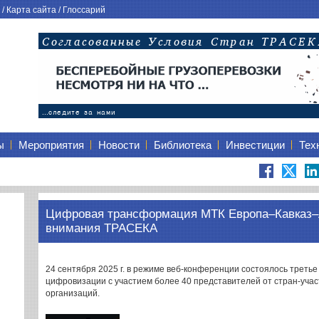
/
Карта сайта
/
Глоссарий
ы
Мероприятия
Новости
Библиотека
Инвестиции
Тех
Цифровая трансформация МТК Европа–Кавказ–А
внимания ТРАСЕКА
24 сентября 2025 г. в режиме веб-конференции состоялось треть
цифровизации с участием более 40 представителей от стран-уч
организаций.