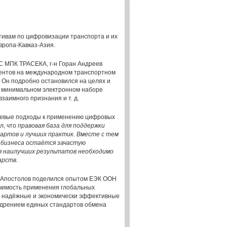
тивам по цифровизации транспорта и их
вропа-Кавказ-Азия.
ПС МПК ТРАСЕКА, г-н Горан Андреев
ментов на международном транспортном
Он подробно остановился на целях и
, минимальном электронном наборе
заимного признания и т. д.
ючевые подходы к применению цифровых
л, что
правовая база для поддержки
артов и лучших практик. Вместе с тем
 бизнеса остаётся зачастую
я наилучших результатов необходимо
арств.
о Апостолов поделился опытом ЕЭК ООН
ачимость применения глобальных
, надёжные и экономически эффективные
едрением единых стандартов обмена