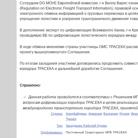
Сотрудник DG MOVE Европейской комиссии, г-н Виллу Варяс озна
(Regulation on Electronic Freight Transport Information), правово
электронного обмена информацией о грузовых перевозках в целя
упрощения логистики и ускорения трансграничного движения това
В дополнение эксперт по цифровизации Всемирного банка, г-н Кр
проводимую ВБ по цифровизации логистического коридора между
В ходе обмена мнениями страны-участницы ОМС ТРАСЕКА рассмот
проекту вышеупомянутого Соглашения.
По итогам заседания участники договорились продолжить совмес
коридора ТРАСЕКА и дальнейшей доработке Соглашения.
Справочно:
Данная работа проводится в соответствии с Решением МПК
вопросам цифровизации коридора ТРАСЕКА в целях реализаци
международного транспортного коридора ТРАСЕКА, принятой в
Страна:
Азербайджан
,
Армения
,
Болгария
,
Грузия
,
Ира
Турция
Тип:
Заседание Рабочей Группы
Опубликовано:
Постоянный Секретариат МПК ТРАСЕКА