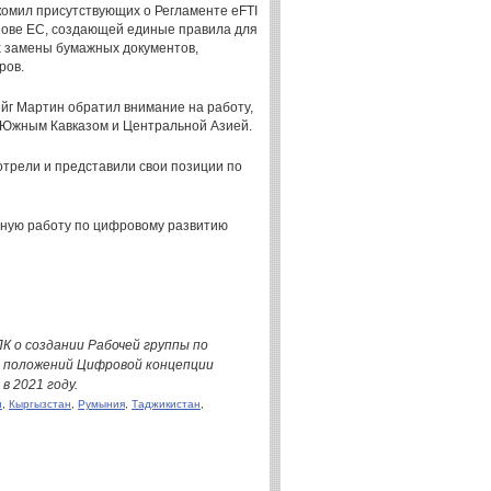
комил присутствующих о Регламенте eFTI
й основе ЕС, создающей единые правила для
х замены бумажных документов,
ров.
ейг Мартин обратил внимание на работу,
 Южным Кавказом и Центральной Азией.
рели и представили свои позиции по
тную работу по цифровому развитию
 о создании Рабочей группы по
и положений Цифровой концепции
 2021 году.
н
,
Кыргызстан
,
Румыния
,
Таджикистан
,