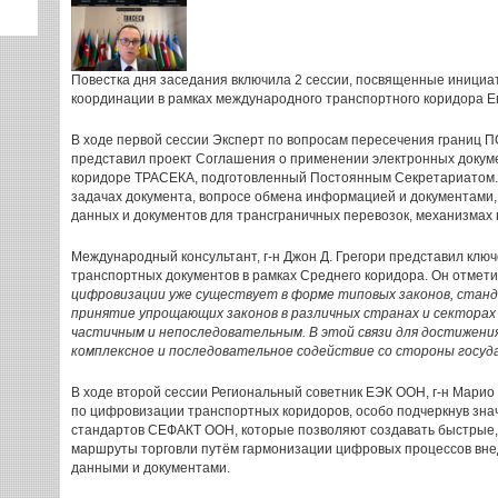
Повестка дня заседания включила 2 сессии, посвященные инициа
координации в рамках международного транспортного коридора Е
В ходе первой сессии Эксперт по вопросам пересечения границ 
представил проект Соглашения о применении электронных доку
коридоре ТРАСЕКА, подготовленный Постоянным Секретариатом. 
задачах документа, вопросе обмена информацией и документами
данных и документов для трансграничных перевозок, механизмах в
Международный консультант, г-н Джон Д. Грегори представил кл
транспортных документов в рамках Среднего коридора. Он отмети
цифровизации уже существует в форме типовых законов, станд
принятие упрощающих законов в различных странах и секторах
частичным и непоследовательным. В этой связи для достижени
комплексное и последовательное содействие со стороны госуд
В ходе второй сессии Региональный советник ЕЭК ООН, г-н Мари
по цифровизации транспортных коридоров, особо подчеркнув зн
стандартов СЕФАКТ ООН, которые позволяют создавать быстрые
маршруты торговли путём гармонизации цифровых процессов вн
данными и документами.