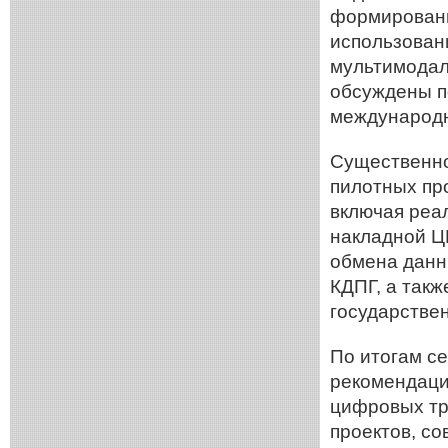
формировани
использован
мультимодал
обсуждены п
международн
Существенно
пилотных пр
включая реа
накладной 
обмена данн
КДПГ, а так
государстве
По итогам с
рекомендаци
цифровых тр
проектов, с