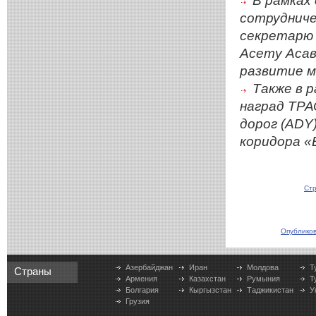
В рамках
сотрудниче
секретарю
Асету Асав
развитие м
Также в 
наград ТРА
дорог (ADY)
коридора «
Стр
Опубликов
Азербайджан
Иран
Молдова
Т
Страны
Армения
Казахстан
Румыния
Т
Болгария
Кыргызстан
Таджикистан
У
Грузия