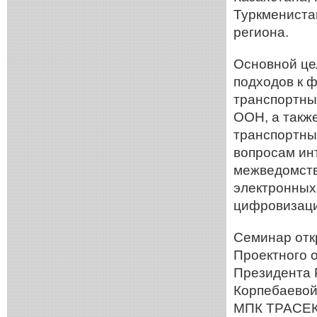
Туркменистан
региона.
Основной це
подходов к 
транспортны
ООН, а такж
транспортны
вопросам ин
межведомств
электронных
цифровизаци
Семинар отк
Проектного 
Президента 
Корпебаевой
МПК ТРАСЕКА