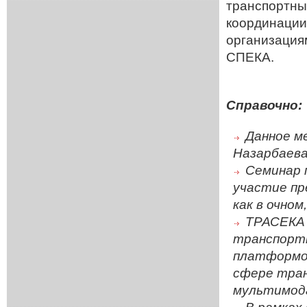
транспортны
координации
организация
СПЕКА.
Справочно:
Данное м
Назарбаева 
Семинар 
участие пр
как в очном
ТРАСЕКА 
транспортн
платформой
сфере тран
мультимода