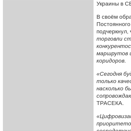
Украины в С
В своём обр
Постоянного
подчеркнул,
торговли с
конкуренто
маршрутов 
коридоров.
«Сегодня бу
только каче
насколько б
сопровожда
ТРАСЕКА.
«Цифровизац
приоритетов
сосредоточе