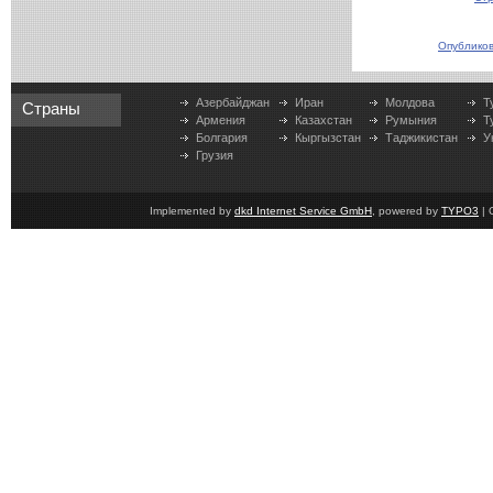
Опубликов
Азербайджан
Иран
Молдова
Т
Страны
Армения
Казахстан
Румыния
Т
Болгария
Кыргызстан
Таджикистан
У
Грузия
Implemented by
dkd Internet Service GmbH
, powered by
TYPO3
| 