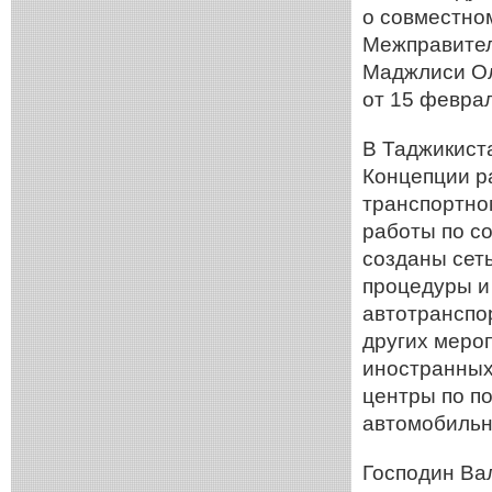
о совместно
Межправител
Маджлиси Ол
от 15 феврал
В Таджикист
Концепции р
транспортно
работы по с
созданы сет
процедуры и
автотранспо
других меро
иностранных
центры по п
автомобильн
Господин Ва