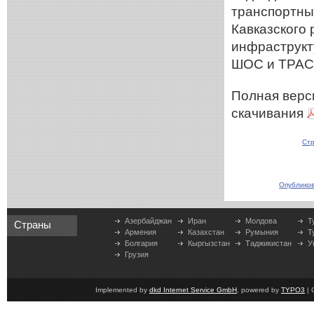
транспортны
Кавказского
инфраструкт
ШОС и ТРАС
Полная верс
скачивания
Стр
Опубликов
Азербайджан
Иран
Молдова
Т
Страны
Армения
Казахстан
Румыния
Т
Болгария
Кыргызстан
Таджикистан
У
Грузия
Implemented by
dkd Internet Service GmbH
, powered by
TYPO3
| 