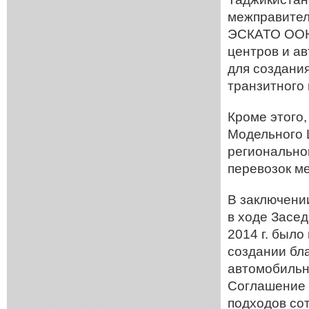
межправител
ЭСКАТО ООН,
центров и а
для создани
транзитного
Кроме этого
Модельного 
регионально
перевозок м
В заключении
в ходе Засе
2014 г. был
создании бл
автомобильн
Соглашение 
подходов со