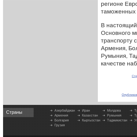
регионе Евр
таможенных 
В настоящий
Основного м
транспорту 
Армения, Бол
Румыния, Тад
качестве на
Стр
Опубликов
Азербайджан
Иран
Молдова
Т
Страны
Армения
Казахстан
Румыния
Т
Болгария
Кыргызстан
Таджикистан
У
Грузия