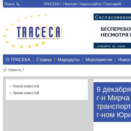
Поиск
ТРАСЕКА
/ /
Контакт
/
Карта сайта
/
Глоссарий
О ТРАСЕКА
Страны
Маршруты
Мероприятия
Новос
Новости
Поиск новостей
9 декабря
Архив новостей
г-н Мирча
транспор
г-ном Юр