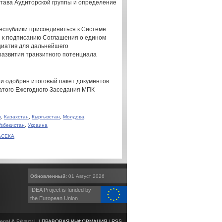
тава Аудиторской группы и определение
еспублики присоединиться к Системе
н к подписанию Соглашения о едином
циатив для дальнейшего
азвития транзитного потенциала
и одобрен итоговый пакет документов
атого Ежегодного Заседания МПК
н
,
Казахстан
,
Кыргызстан
,
Молдова
,
Узбекистан
,
Украина
РАСЕКА
Обновленный:
01 Август 2026
IDEA Project is funded by
the European Union
egal & Privacy | |
ПРАВОВАЯ ИНФОРМАЦИЯ
|
RSS