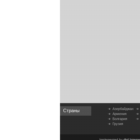
Азербайджан
Страны
Армения
Болгария
Грузия
Implemented by
dkd Intern