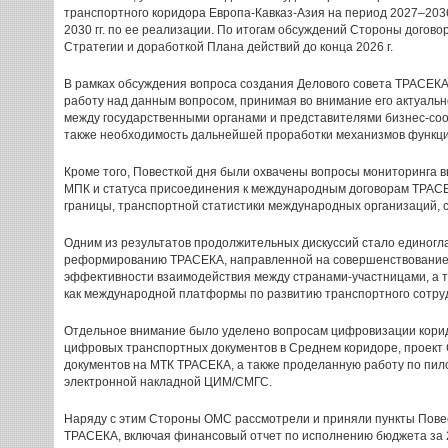
транспортного коридора Европа-Кавказ-Азия на период 2027–2036 
2030 гг. по ее реализации. По итогам обсуждений Стороны догов
Стратегии и доработкой Плана действий до конца 2026 г.
В рамках обсуждения вопроса создания Делового совета ТРАСЕК
работу над данным вопросом, принимая во внимание его актуальн
между государственными органами и представителями бизнес-со
также необходимость дальнейшей проработки механизмов функц
Кроме того, Повесткой дня были охвачены вопросы мониторинг
МПК и статуса присоединения к международным договорам ТРАСЕ
границы, транспортной статистики международных организаций, 
Одним из результатов продолжительных дискуссий стало единогл
реформированию ТРАСЕКА, направленной на совершенствование
эффективности взаимодействия между странами-участницами, а 
как международной платформы по развитию транспортного сотру
Отдельное внимание было уделено вопросам цифровизации корид
цифровых транспортных документов в Среднем коридоре, проект
документов на МТК ТРАСЕКА, а также проделанную работу по пил
электронной накладной ЦИМ/СМГС.
Наряду с этим Стороны ОМС рассмотрели и приняли пункты Пов
ТРАСЕКА, включая финансовый отчет по исполнению бюджета за 20