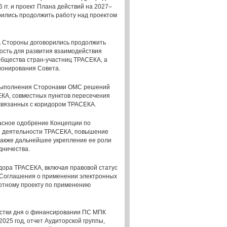
гг. и проект Плана действий на 2027–
орились продолжить работу над проектом
А Стороны договорились продолжить
ость для развития взаимодействия
общества стран-участниц ТРАСЕКА, а
ионирования Совета.
а выполнения Сторонами ОМС решений
КА, совместных пунктов пересечения
связанных с коридором ТРАСЕКА.
асное одобрение Концепции по
 деятельности ТРАСЕКА, повышение
также дальнейшее укрепление ее роли
дничества.
ора ТРАСЕКА, включая правовой статус
 Соглашения о применении электронных
отному проекту по применению
естки дня о финансировании ПС МПК
25 год, отчет Аудиторской группы,