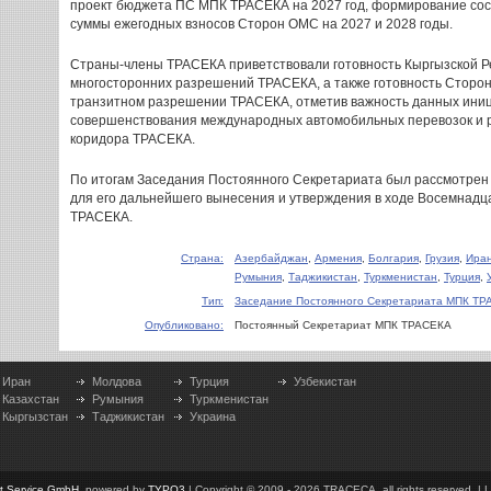
проект бюджета ПС МПК ТРАСЕКА на 2027 год, формирование сос
суммы ежегодных взносов Сторон ОМС на 2027 и 2028 годы.
Страны-члены ТРАСЕКА приветствовали готовность Кыргызской Р
многосторонних разрешений ТРАСЕКА, а также готовность Сторо
транзитном разрешении ТРАСЕКА, отметив важность данных ини
совершенствования международных автомобильных перевозок и р
коридора ТРАСЕКА.
По итогам Заседания Постоянного Секретариата был рассмотрен 
для его дальнейшего вынесения и утверждения в ходе Восемнадц
ТРАСЕКА.
Страна:
Азербайджан
,
Армения
,
Болгария
,
Грузия
,
Ира
Румыния
,
Таджикистан
,
Туркменистан
,
Турция
,
Тип:
Заседание Постоянного Секретариата МПК Т
Опубликовано:
Постоянный Секретариат МПК ТРАСЕКА
Иран
Молдова
Турция
Узбекистан
Казахстан
Румыния
Туркменистан
Кыргызстан
Таджикистан
Украина
et Service GmbH
, powered by
TYPO3
| Copyright © 2009 - 2026 TRACECA, all rights reserved. | L