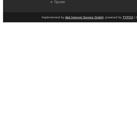
Грузия
Implemented by
dkd Internet Service GmbH
, powered by
TYPO3
| 