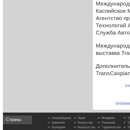
Международн
Каспийское 
Агентство п
Технологий 
Служба Авто
Международн
выставка Tra
Дополнитель
TransCaspian
Стр
Опубликов
Азербайджан
Иран
Молдова
Т
Страны
Армения
Казахстан
Румыния
Т
Болгария
Кыргызстан
Таджикистан
У