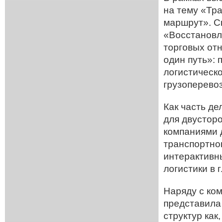
на тему «Тр
маршрут». С
«Восстановле
торговых от
один путь»: 
логистическ
грузоперево
Как часть д
для двустор
компаниями 
транспортно
интерактивн
логистики в 
Наряду с ко
представила
структур ка