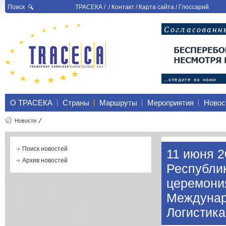
Поиск
ТРАСЕКА
/ /
Контакт
/
Карта сайта
/
Глоссарий
О ТРАСЕКА
Страны
Маршруты
Мероприятия
Новос
Новости
Поиск новостей
11 июня 20
Архив новостей
Республик
церемония
Междунаро
Логистика