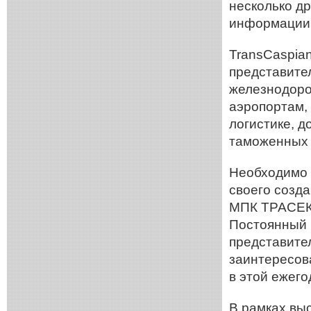
несколько др
информации,
TransCaspian
представите
железнодоро
аэропортам,
логистике, 
таможенных 
Необходимо о
своего созд
МПК ТРАСЕКА
Постоянный 
представите
заинтересов
в этой ежего
В рамках вы