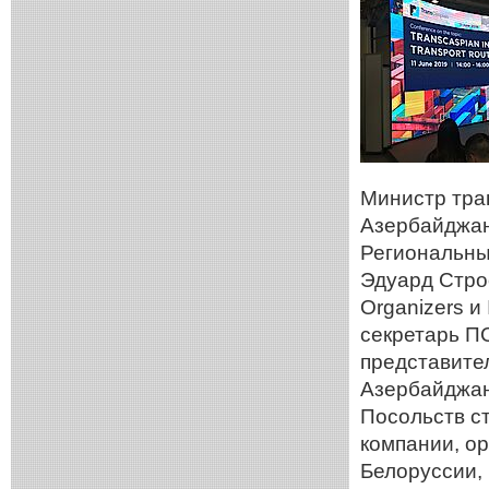
Министр тра
Азербайджанс
Региональный
Эдуард Стро
Organizers и
секретарь П
представите
Азербайджан
Посольств с
компании, о
Белоруссии, 