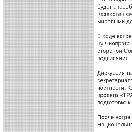
будет спосо
Казахстан с
мировыми д
В ходе встре
ну Чиопрага
стороной Сог
подписания
Дискуссия т
секретариат
частности, 
проекта «ТРА
подготовке 
После встреч
Национально