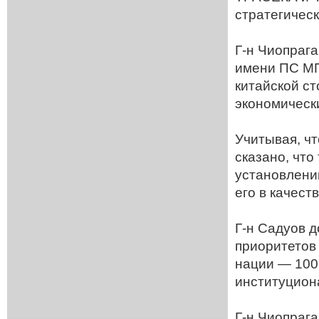
стратегическ
Г-н Чиопрага
имени ПС МП
китайской ст
экономически
Учитывая, чт
сказано, чт
установлени
его в качест
Г-н Садуов д
приоритетов
нации — 100
институцио
Г-н Чиопраг