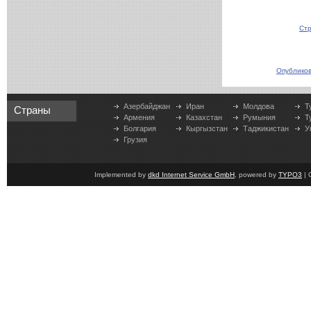
Стр
Опубликов
Азербайджан
Иран
Молдова
Т
Страны
Армения
Казахстан
Румыния
Т
Болгария
Кыргызстан
Таджикистан
У
Грузия
Implemented by
dkd Internet Service GmbH
, powered by
TYPO3
| 