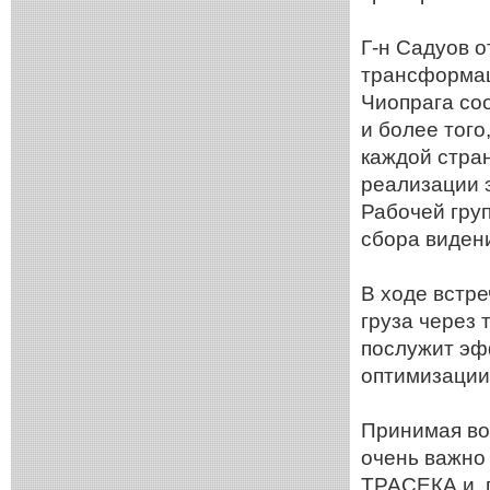
Г-н Садуов 
трансформац
Чиопрага со
и более того
каждой стра
реализации 
Рабочей гру
сбора виден
В ходе встр
груза через 
послужит эф
оптимизации
Принимая во
очень важно
ТРАСЕКА и п