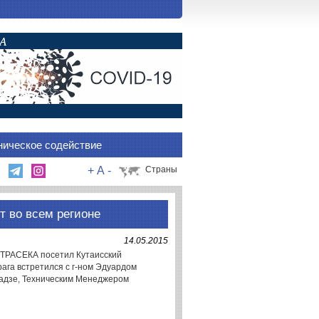
ническое содействие
+
A
-
Страны
т во всем регионе
14.05.2015
К ТРАСЕКА посетил Кутаисский
рага встретился с г-ном Эдуардом
дадзе, Техническим Менеджером