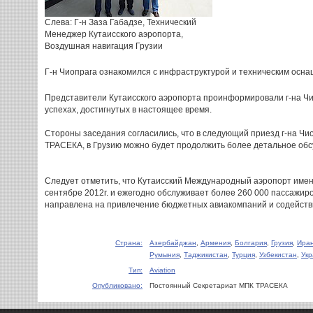
Слева: Г-н Заза Габадзе, Технический
Менеджер Кутаисского аэропорта,
Воздушная навигация Грузии
Г-н Чиопрага ознакомился с инфраструктурой и техническим осн
Представители Кутаисского аэропорта проинформировали г-на Чи
успехах, достигнутых в настоящее время.
Стороны заседания согласились, что в следующий приезд г-на Ч
ТРАСЕКА, в Грузию можно будет продолжить более детальное об
Следует отметить, что Кутаисский Международный аэропорт имен
сентябре 2012г. и ежегодно обслуживает более 260 000 пассажиро
направлена на привлечение бюджетных авиакомпаний и содействи
Страна:
Азербайджан
,
Армения
,
Болгария
,
Грузия
,
Ира
Румыния
,
Таджикистан
,
Турция
,
Узбекистан
,
Ук
Тип:
Aviation
Опубликовано:
Постоянный Секретариат МПК ТРАСЕКА