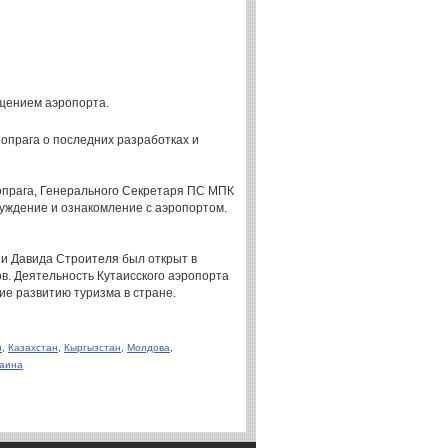
ащением аэропорта.
опрага о последних разработках и
иопрага, Генерального Секретаря ПС МПК
суждение и ознакомление с аэропортом.
и Давида Строителя был открыт в
в. Деятельность Кутаисского аэропорта
е развитию туризма в стране.
н
,
Казахстан
,
Кыргызстан
,
Молдова
,
раина