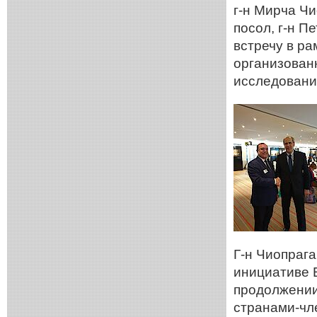
г-н Мирча Ч
посол, г-н 
встречу в р
организован
исследовани
Г-н Чиопраг
инициативе Е
продолжении
странами-чл