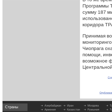
Программы Т
сумму 187 м
использован
коридора Т
Принимая во
мониторингов
Чиопрага ох
помощи, инв
возможное ф
Центральной
Стр
Опубликов
Азербайджан
Иран
Молдова
Т
Страны
Армения
Казахстан
Румыния
Т