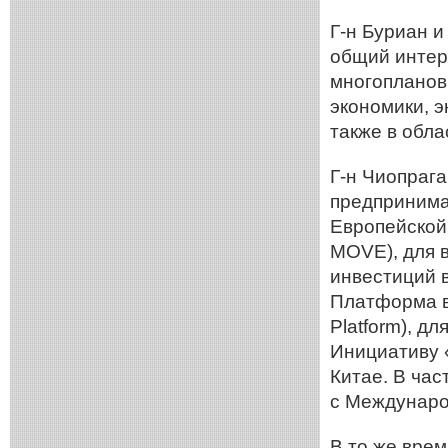
Г-н Буриан 
общий интере
многоплановы
экономики, э
также в обла
Г-н Чиопрага
предпринима
Европейской
MOVE), для 
инвестиций 
Платформа в
Platform), д
Инициативу 
Китае. В ча
с Междунаро
В то же врем