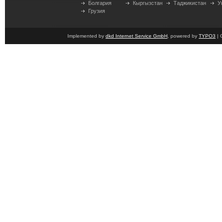
Болгария
Кыргызстан
Таджикистан
У
Грузия
Implemented by
dkd Internet Service GmbH
, powered by
TYPO3
| 