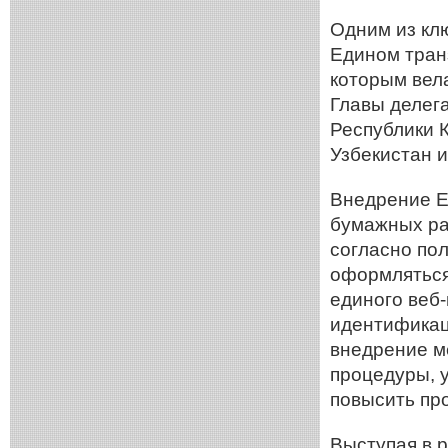
Одним из кл
Едином тран
которым вела
Главы делег
Республики 
Узбекистан и
Внедрение Е
бумажных ра
согласно по
оформляться
единого веб
идентификац
внедрение м
процедуры, 
повысить пр
Выступая в 