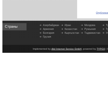
Опубликов
Азербайджан
Иран
Молдова
Т
Страны
Армения
Казахстан
Румыния
Т
Болгария
Кыргызстан
Таджикистан
У
Грузия
Implemented by
dkd Internet Service GmbH
, powered by
TYPO3
| 