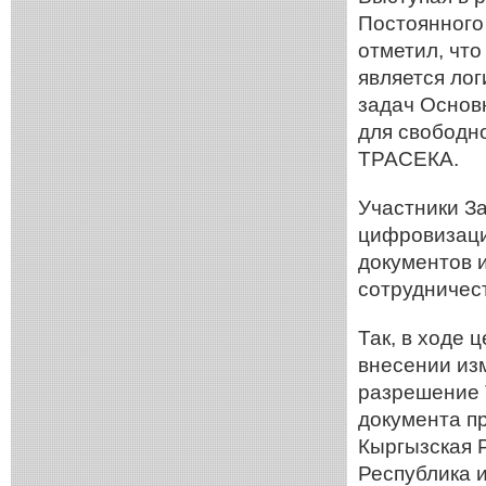
Постоянного
отметил, чт
является ло
задач Основ
для свободно
ТРАСЕКА.
Участники З
цифровизаци
документов 
сотрудничес
Так, в ходе
внесении из
разрешение 
документа пр
Кыргызская 
Республика и