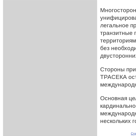
Многосторон
унифицирова
легальное п
транзитные п
территориям
без необход
двусторонни
Стороны при
ТРАСЕКА ост
международн
Основная це
кардинально
международн
нескольких г
Стр