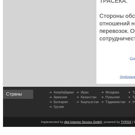
ТРАСЕКА.
Стороны обс
отношений н
перевозок. 
сотрудничес
Стр
Опубликов
Азербайджан
Иран
Молдова
Т
Страны
Армения
Казахстан
Румыния
Т
Болгария
Кыргызстан
Таджикистан
У
Грузия
Implemented by
dkd Internet Service GmbH
, powered by
TYPO3
| 