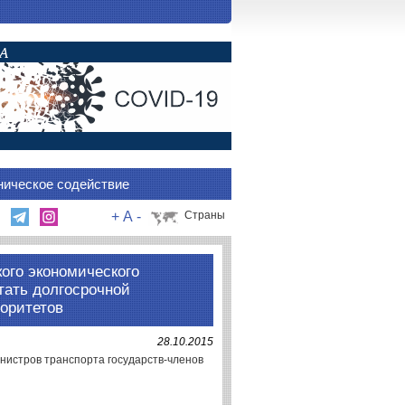
ническое содействие
+
A
-
Страны
ого экономического
тать долгосрочной
оритетов
28.10.2015
инистров транспорта государств-членов