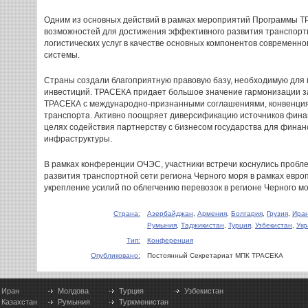
Одним из основных действий в рамках мероприятий Программы Т
возможностей для достижения эффективного развития транспорт
логистических услуг в качестве основных компонентов современн
системы.
Страны создали благоприятную правовую базу, необходимую для
инвестиций. ТРАСЕКА придает большое значение гармонизации за
ТРАСЕКА с международно-признанными соглашениями, конвенциям
транспорта. Активно поощряет диверсификацию источников фина
целях содействия партнерству с бизнесом государства для фина
инфраструктуры.
В рамках конференции ОЧЭС, участники встречи коснулись пробле
развития транспортной сети региона Черного моря в рамках евро
укрепление усилий по облегчению перевозок в регионе Черного мо
Страна:
Азербайджан
,
Армения
,
Болгария
,
Грузия
,
Ира
Румыния
,
Таджикистан
,
Турция
,
Узбекистан
,
Ук
Тип:
Конференция
Опубликовано:
Постоянный Секретариат МПК ТРАСЕКА
Иран
Молдова
Турция
Узбекистан
Казахстан
Румыния
Туркменистан