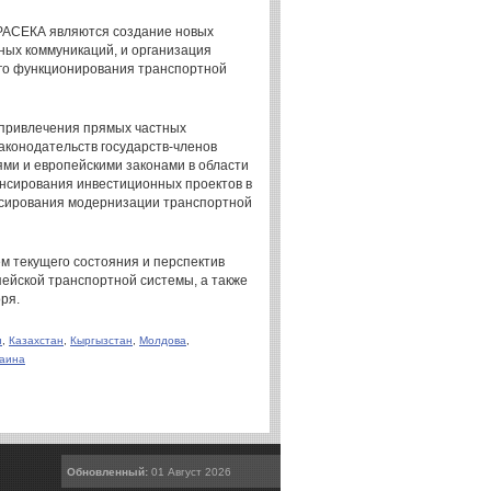
РАСЕКА являются создание новых
ных коммуникаций, и организация
ого функционирования транспортной
 привлечения прямых частных
конодательств государств-членов
и и европейскими законами в области
нсирования инвестиционных проектов в
нсирования модернизации транспортной
м текущего состояния и перспектив
пейской транспортной системы, а также
ря.
н
,
Казахстан
,
Кыргызстан
,
Молдова
,
раина
Обновленный:
01 Август 2026