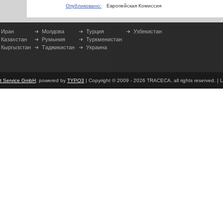
Опубликовано:
Европейская Комиссия
Иран
Молдова
Турция
Узбекистан
Казахстан
Румыния
Туркменистан
Кыргызстан
Таджикистан
Украина
et Service GmbH
, powered by
TYPO3
| Copyright © 2009 - 2026 TRACECA, all rights reserved. | L