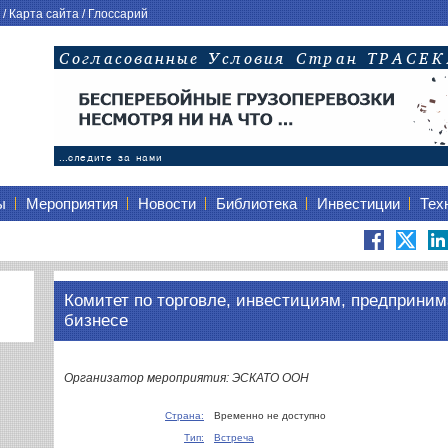
/
Карта сайта
/
Глоссарий
ы
Мероприятия
Новости
Библиотека
Инвестиции
Тех
Комитет по торговле, инвестициям, предприним
бизнесе
Организатор мероприятия: ЭСКАТО ООН
Страна:
Временно не доступно
Тип:
Встреча