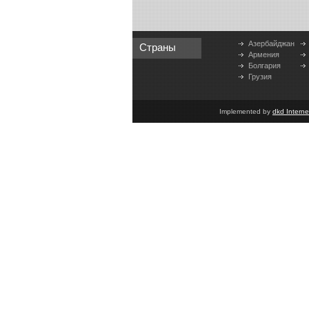
Азербайджан
Страны
Армения
Болгария
Грузия
Implemented by
dkd Intern