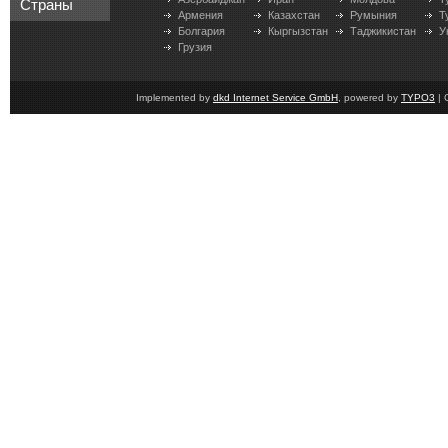
Страны
Армения
Казахстан
Румыния
Т
Болгария
Кыргызстан
Таджикистан
У
Грузия
Implemented by
dkd Internet Service GmbH
, powered by
TYPO3
| 