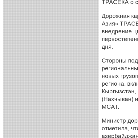
ТРАСЕКА о с
Дорожная ка
Азия» ТРАСЕ
внедрение ц
первостепен
дня.
Стороны под
региональны
новых грузо
региона, вкл
Кыргызстан,
(Нахчыван) 
МСАТ.
Министр доро
отметила, ч
азербайджан