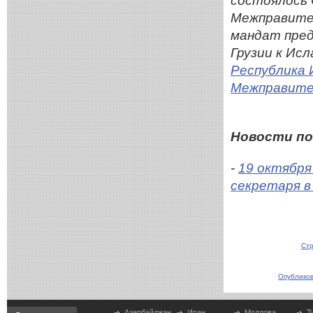
состоялось
Межправител
мандат пре
Грузии к Ис
Республика
Межправите
Новости по
-
19 октября
секретаря в
Стр
Опубликов
Азербайджан
Иран
Молдова
Т