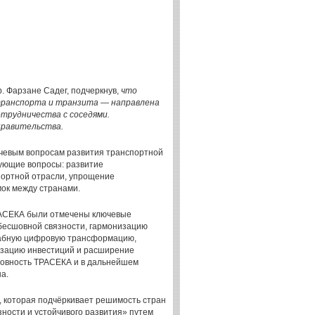
. Фарзане Садег, подчеркнув,
что
транспорта и транзита — направлена
трудничества с соседями.
правительства.
чевым вопросам развития транспортной
ующие вопросы: развитие
портной отрасли, упрощение
ок между странами.
РАСЕКА были отмечены ключевые
бесшовной связности, гармонизацию
штабную цифровую трансформацию,
визацию инвестиций и расширение
товность ТРАСЕКА и в дальнейшем
а.
, которая подчёркивает решимость стран
ности и устойчивого развития» путем