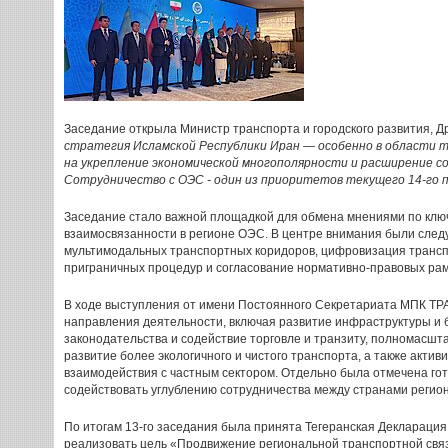
Заседание открыла Министр транспорта и городского развития, Др
стратегия Исламской Республики Иран — особенно в области 
на укрепление экономической многополярности и расширение со
Сотрудничество с ОЭС - один из приоритетов текущего 14-го 
Заседание стало важной площадкой для обмена мнениями по клю
взаимосвязанности в регионе ОЭС. В центре внимания были след
мультимодальных транспортных коридоров, цифровизация транс
приграничных процедур и согласование нормативно-правовых рам
В ходе выступления от имени Постоянного Секретариата МПК Т
направления деятельности, включая развитие инфраструктуры и 
законодательства и содействие торговле и транзиту, полномас
развитие более экологичного и чистого транспорта, а также акти
взаимодействия с частным сектором. Отдельно была отмечена го
содействовать углублению сотрудничества между странами регион
По итогам 13-го заседания была принята Тегеранская Декларация
реализовать цель «Продвижение региональной транспортной связ