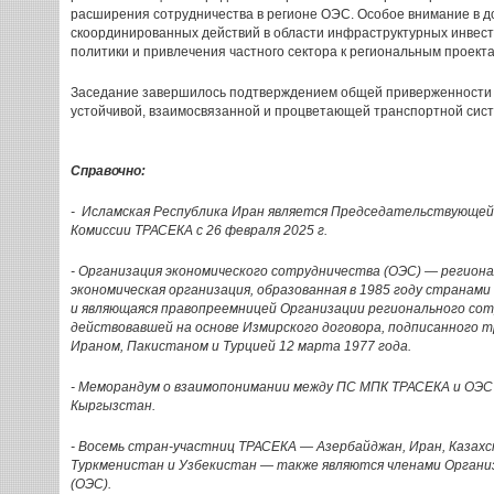
расширения сотрудничества в регионе ОЭС. Особое внимание в 
скоординированных действий в области инфраструктурных инвес
политики и привлечения частного сектора к региональным проекта
Заседание завершилось подтверждением общей приверженности 
устойчивой, взаимосвязанной и процветающей транспортной сист
Справочно:
- Исламская Республика Иран является Председательствующе
Комиссии ТРАСЕКА с 26 февраля 2025 г.
- Организация экономического сотрудничества (ОЭС) — регион
экономическая организация, образованная в 1985 году странам
и являющаяся правопреемницей Организации регионального сот
действовавшей на основе Измирского договора, подписанного 
Ираном, Пакистаном и Турцией 12 марта 1977 года.
- Меморандум о взаимопонимании между ПС МПК ТРАСЕКА и ОЭС по
Кыргызстан.
- Восемь стран-участниц ТРАСЕКА — Азербайджан, Иран, Казахс
Туркменистан и Узбекистан — также являются членами Органи
(ОЭС).