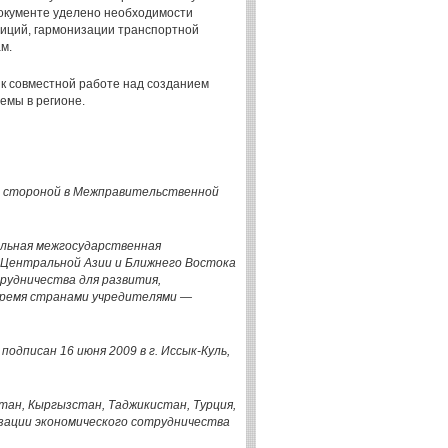
документе уделено необходимости
тиций, гармонизации транспортной
м.
к совместной работе над созданием
емы в регионе.
й стороной в Межправительственной
альная межгосударственная
и Центральной Азии и Ближнего Востока
рудничества для развития,
тремя странами учредителями —
дписан 16 июня 2009 в г. Иссык-Куль,
тан, Кыргызстан, Таджикистан, Турция,
зации экономического сотрудничества